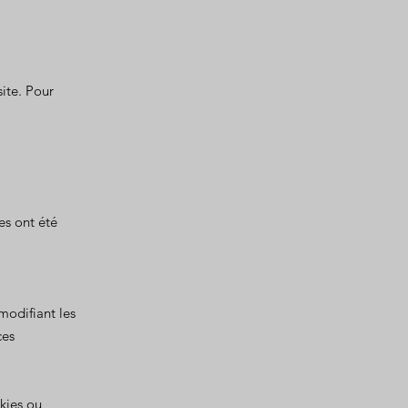
site. Pour
es ont été
modifiant les
ces
okies ou