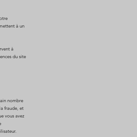
votre
rmettent à un
rvent à
ences du site
rtain nombre
a fraude, et
que vous avez
e
lisateur.