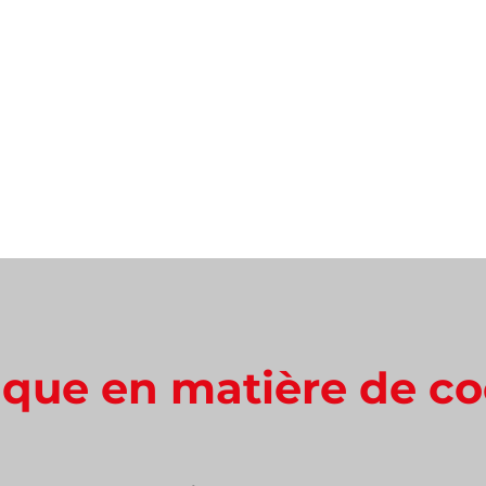
TIPPERS
TANKERS
STOCK UNITS
SPARE PARTS
SE
tique en matière de co