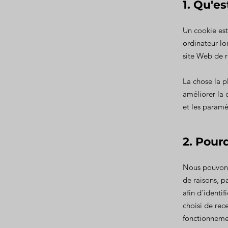
1. Qu'e
Un cookie est 
ordinateur lo
site Web de re
La chose la p
améliorer la 
et les paramè
2. Pour
Nous pouvons 
de raisons, p
afin d'identif
choisi de rece
fonctionnement