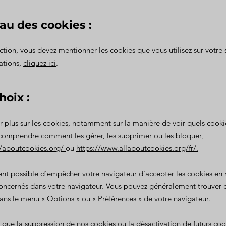
eau des cookies :
ction, vous devez mentionner les cookies que vous utilisez sur votre 
ations,
cliquez ici
.
hoix :
r plus sur les cookies, notamment sur la manière de voir quels cooki
 comprendre comment les gérer, les supprimer ou les bloquer,
//aboutcookies.org/
ou
https://www.allaboutcookies.org/fr/
.
ent possible d'empêcher votre navigateur d'accepter les cookies en 
oncernés dans votre navigateur. Vous pouvez généralement trouver 
ns le menu « Options » ou « Préférences » de votre navigateur.
r que la suppression de nos cookies ou la désactivation de futurs co